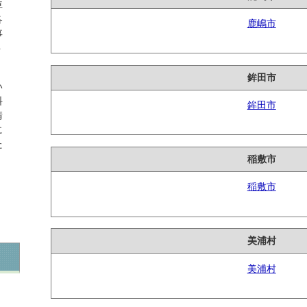
車
各
鹿嶋市
事
ト
鉾田市
い
料
鉾田市
請
に
た
稲敷市
稲敷市
美浦村
美浦村