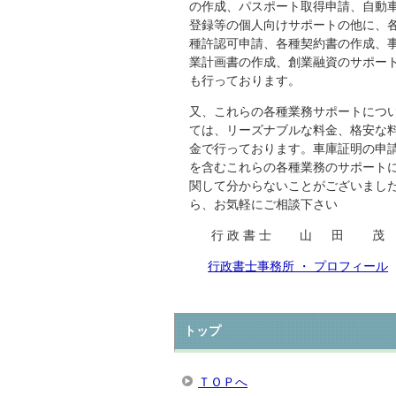
の作成、パスポート取得申請、自動
登録等の個人向けサポートの他に、
種許認可申請、各種契約書の作成、
業計画書の作成、創業融資のサポー
も行っております。
又、これらの各種業務サポートにつ
ては、リーズナブルな料金、格安な
金で行っております。車庫証明の申
を含むこれらの各種業務のサポート
関して分からないことがございまし
ら、お気軽にご相談下さい
行 政 書 士 山 田 茂
行政書士事務所 ・ プロフィール
トップ
ＴＯＰへ