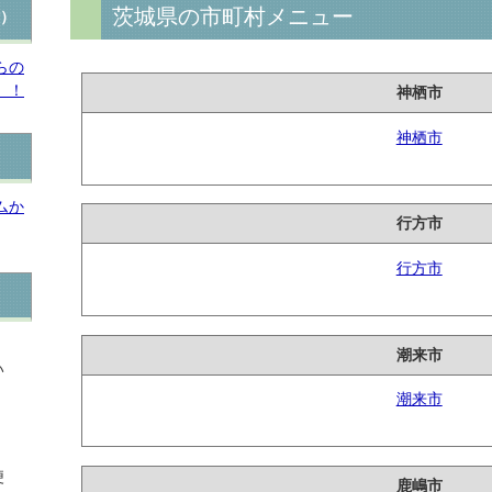
茨城県の市町村メニュー
付）
らの
。！
神栖市
神栖市
ムか
行方市
行方市
潮来市
い
潮来市
便
鹿嶋市