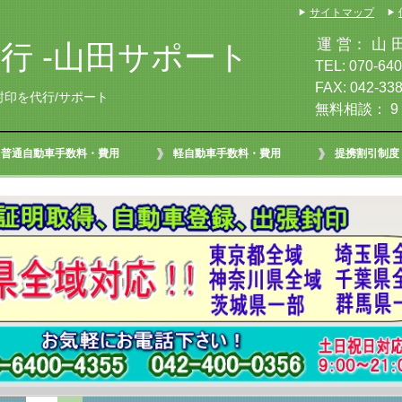
サイトマップ
運 営： 山 田 
行 -山田サポート
TEL: 070-6400-
FAX: 042-338
封印を代行/サポート
無料相談： 9：
普通自動車手数料・費用
軽自動車手数料・費用
提携割引制度