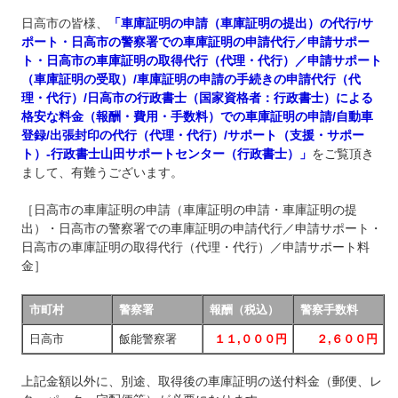
日高市の皆様、
「車庫証明の申請（車庫証明の提出）の代行/サ
ポート・日高市の警察署での車庫証明の申請代行／申請サポー
ト・日高市の車庫証明の取得代行（代理・代行）／申請サポート
（車庫証明の受取）/車庫証明の申請の手続きの申請代行（代
理・代行）/日高市の行政書士（国家資格者：行政書士）による
格安な料金（報酬・費用・手数料）での車庫証明の申請/自動車
登録/出張封印の代行（代理・代行）/サポート（支援・サポー
ト）‐行政書士山田サポートセンター（行政書士）」
をご覧頂き
まして、有難うございます。
［日高市の車庫証明の申請（車庫証明の申請・車庫証明の提
出）・日高市の警察署での車庫証明の申請代行／申請サポート・
日高市の車庫証明の取得代行（代理・代行）／申請サポート料
金］
市町村
警察署
報酬（税込）
警察手数料
日高市
飯能警察署
１１,０００円
２,６００円
上記金額以外に、別途、取得後の車庫証明の送付料金（郵便、レ